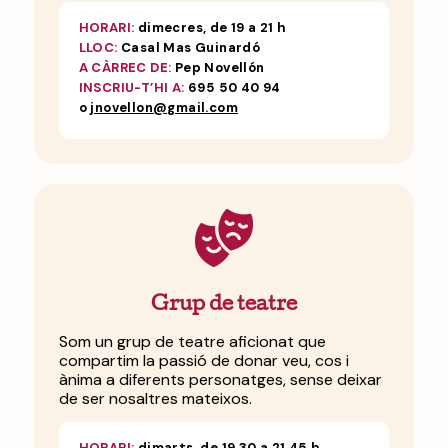
HORARI:
dimecres, de 19 a 21 h
LLOC:
Casal Mas Guinardó
A CÀRREC DE:
Pep Novellón
INSCRIU-T’HI A:
695 50 40 94
o
jnovellon@gmail.com
Grup de teatre
Som un grup de teatre aficionat que
compartim la passió de donar veu, cos i
ànima a diferents personatges, sense deixar
de ser nosaltres mateixos.
HORARI:
dimarts, de 19.30 a 21.45 h