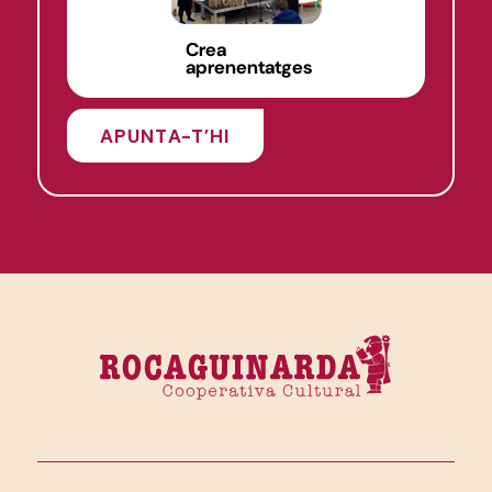
Crea
aprenentatges
APUNTA-T’HI