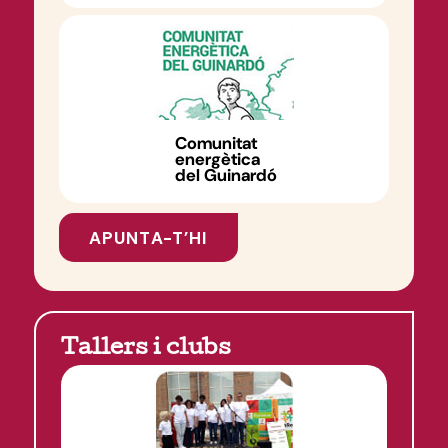
Comunitat
energètica
del Guinardó
APUNTA-T’HI
Tallers i clubs