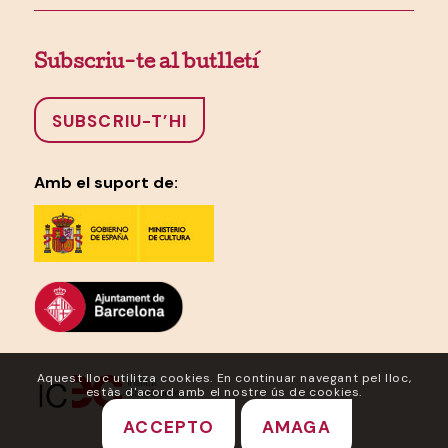
Subscriu-te al butlletí
SUBSCRIU-T’HI
Amb el suport de:
Aquest lloc utilitza cookies. En continuar navegant pel lloc,
estàs d'acord amb el nostre ús de cookies.
ACCEPTO
AMAGA