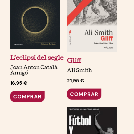
L’eclipsi del segle
Gliff
Joan Anton Català
Ali Smith
Amigó
21,95 €
16,95 €
COMPRAR
COMPRAR