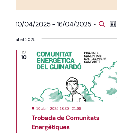
Nave
Esdeveniments
10/04/2025
 - 
16/04/2025
Naveg
Cerca
Llista
de
Selecciona
una
visual
data.
visua
abril 2025
Esde
i
DJ
10
cerca
d'Esd
Destacats
10 abril, 2025-18:30
-
21:00
Trobada de Comunitats
Energètiques