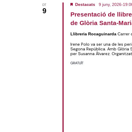
Destacats
9 juny, 2026-19:0
DT
9
Presentació de llibr
de Glòria Santa-Maria
Llibreria Rocaguinarda
Carrer 
Irene Polo va ser una de les per
Segona República. Amb Glòria San
per Susanna Álvarez. Organitz
GRATUÏT