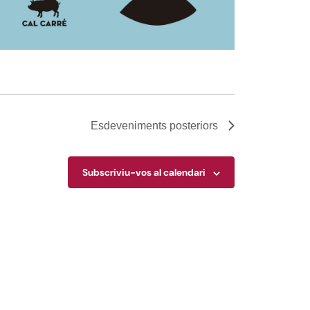
Esdeveniments
posteriors
Subscriviu-vos al calendari