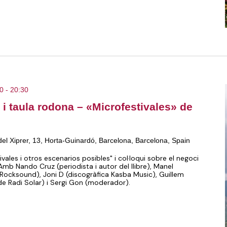
30
-
20:30
e i taula rodona – «Microfestivales» de
del Xiprer, 13, Horta-Guinardó, Barcelona, Barcelona, Spain
ivales i otros escenarios posibles" i col·loqui sobre el negoci
mb Nando Cruz (periodista i autor del llibre), Manel
Rocksound), Joni D (discogràfica Kasba Music), Guillem
de Radi Solar) i Sergi Gon (moderador).