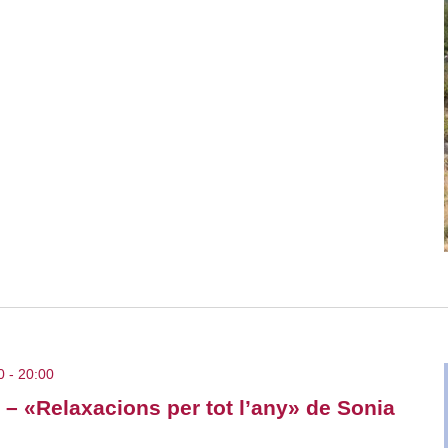
0
-
20:00
e – «Relaxacions per tot l’any» de Sonia