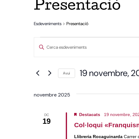
Presentació
Esdeveniments
Presentació
Esdeveniments
Navegació
Introduïu
la
paraula
clau.
visual
Cerqueu
Esdeveniments
per
i
paraula
19 novembre, 2
clau.
Avui
Selecciona
cerca
una
data.
novembre 2025
d'Esdeveniments
Destacats
19 novembre, 20
DC
19
Col·loqui «Franquis
Llibreria Rocaguinarda
Carrer 