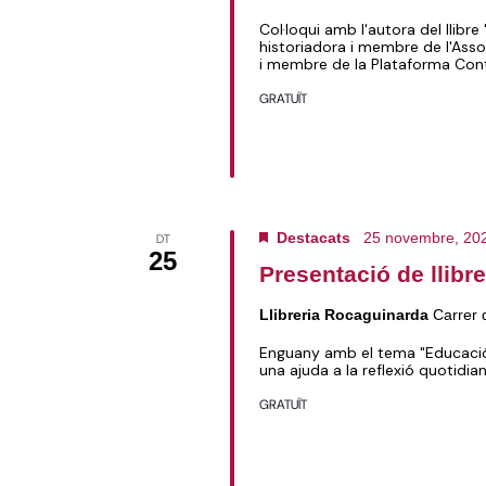
Col·loqui amb l'autora del llibr
historiadora i membre de l'Assoc
i membre de la Plataforma Cont
GRATUÏT
Destacats
25 novembre, 20
DT
25
Presentació de llib
Llibreria Rocaguinarda
Carrer 
Enguany amb el tema "Educació
una ajuda a la reflexió quotidi
GRATUÏT