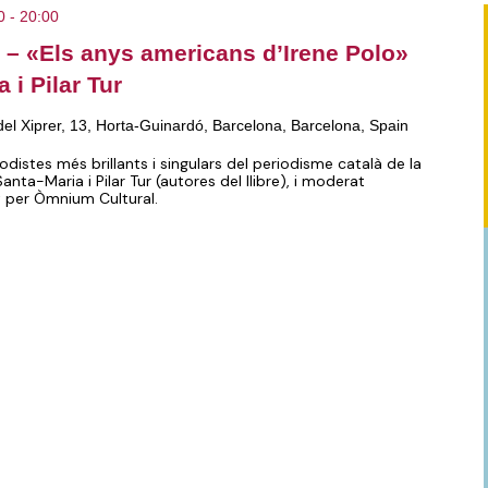
0
-
20:00
e – «Els anys americans d’Irene Polo»
 i Pilar Tur
del Xiprer, 13, Horta-Guinardó, Barcelona, Barcelona, Spain
iodistes més brillants i singulars del periodisme català de la
ta-Maria i Pilar Tur (autores del llibre), i moderat
at per Òmnium Cultural.