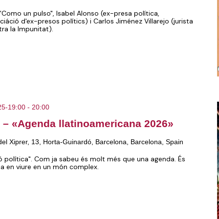
e "Como un pulso", Isabel Alonso (ex-presa política,
iáció d'ex-presos polítics) i Carlos Jiménez Villarejo (jurista
ra la Impunitat).
25-19:00
-
20:00
re – «Agenda llatinoamericana 2026»
del Xiprer, 13, Horta-Guinardó, Barcelona, Barcelona, Spain
 política". Com ja sabeu és molt més que una agenda. És
ana en viure en un món complex.